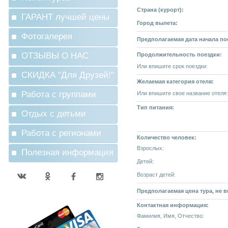
Страна (курорт):
ГАРАНТ лучшей цены
Город вылета:
Фотогалерея
Предполагаемая дата начала по
ОТЗЫВЫ О НАС
Продолжительность поездки:
Или впишите срок поездки:
СКИДКА "Для Друзей!"
Желаемая категория отеля:
Работа с группами
Или впишите свое название отеля:
Тип питания:
Отдых с детьми
Работа с регионами
Количество человек:
Взрослых:
Полезная информация
Детей:
Возраст детей:
Предполагаемая цена тура, не 
Контактная информация:
Фамилия, Имя, Отчество: