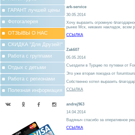
ark-service
ГАРАНТ лучшей цены
30.05.2014
Фотогалерея
Хочу выразить огромную благодарнос
рынке Мск, никаких накладок, всем р
ОТЗЫВЫ О НАС
ССЫЛКА
СКИДКА "Для Друзей!"
Zak607
Работа с группами
05.05.2014
Съездили в Турцию по путевки от Fo
Отдых с детьми
Это уже вторая поездка от forumtour
Работа с регионами
Собственно хотел выразить благода
ССЫЛКА
Полезная информация
andrej963
14.04.2014
Вадяныч спасибо за оперативное ре
ССЫЛКА