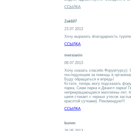
ССЫЛКА
Zak607
23.07.2013
Хочу выразить благодарность туропе
ССЫЛКА
mersianin
08.07.2013
Хочу сказать спасибо Форумтурсу). 
последующем за помощь в организац
Буду обращаться и впредь!
Кстати, теперь могу подсказать фору
парка, Сиам парка и Джангл парка! Г
непрекращающаяся миллионы лет, би
шипя стекает с черных утесов засты
красотой сутками). Рекомендую!!!
ССЫЛКА
kunen
26.05.2013