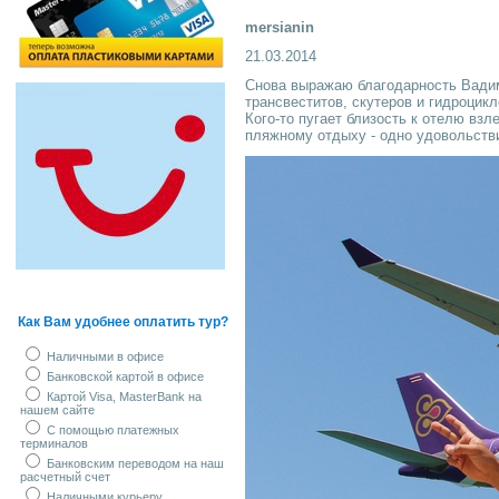
mersianin
21.03.2014
Снова выражаю благодарность Вадиму
трансвеститов, скутеров и гидроцикл
Кого-то пугает близость к отелю вз
пляжному отдыху - одно удовольствие
Как Вам удобнее оплатить тур?
Наличными в офисе
Банковской картой в офисе
Картой Visa, MasterBank на
нашем сайте
С помощью платежных
терминалов
Банковским переводом на наш
расчетный счет
Наличными курьеру