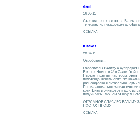
danil
16.05.11
Съездил через агентство Вадима, в
телефону но пока доехал до офиса 
ССЫЛКА
Kisakos
20.04.11
Опробовали...
Обратился к Вадиму с суперсрочны
В итоге: Номер в 3* в Салоу (рай
Перелёт прямым чартером, отель п
полотенца меняли опять же каждый
разнообразно и питательно кормил
Погода аномально жаркая (успели с
край. Вино и оливковое масло из 
получилось Вобщем от недельного 
ОГРОМНОЕ СПАСИБО ВАДИМУ ЗА
ПОСТОЯННОМУ
ССЫЛКА