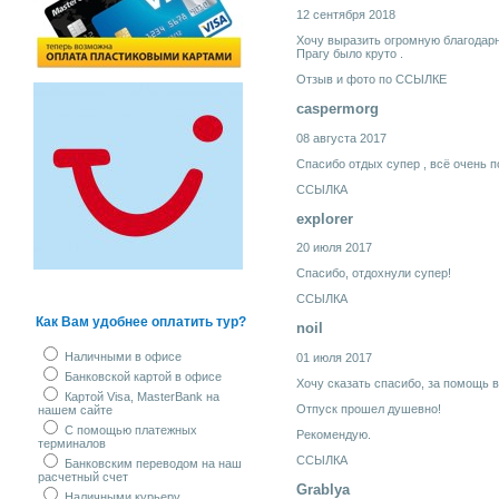
12 сентября 2018
Хочу выразить огромную благодарн
Прагу было круто .
Отзыв и фото по
ССЫЛКЕ
caspermorg
08 августа 2017
Спасибо отдых супер , всё очень п
ССЫЛКА
explorer
20 июля 2017
Спасибо, отдохнули супер!
ССЫЛКА
Как Вам удобнее оплатить тур?
noil
Наличными в офисе
01 июля 2017
Банковской картой в офисе
Хочу сказать спасибо, за помощь в
Картой Visa, MasterBank на
Отпуск прошел душевно!
нашем сайте
С помощью платежных
Рекомендую.
терминалов
ССЫЛКА
Банковским переводом на наш
расчетный счет
Grablya
Наличными курьеру