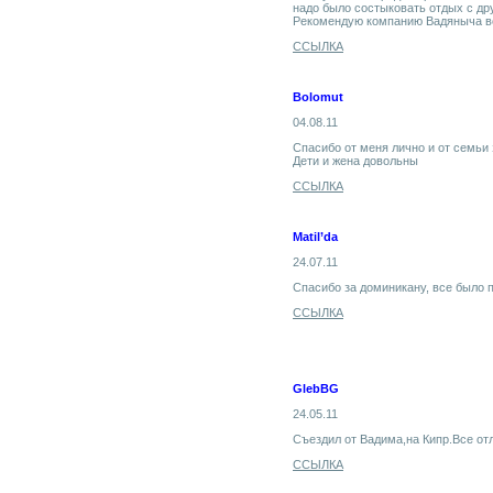
надо было состыковать отдых с др
Рекомендую компанию Вадяныча в
ССЫЛКА
Bolomut
04.08.11
Спасибо от меня лично и от семьи 
Дети и жена довольны
ССЫЛКА
Matil’da
24.07.11
Спасибо за доминикану, все было 
ССЫЛКА
GlebBG
24.05.11
Съездил от Вадима,на Кипр.Все о
ССЫЛКА