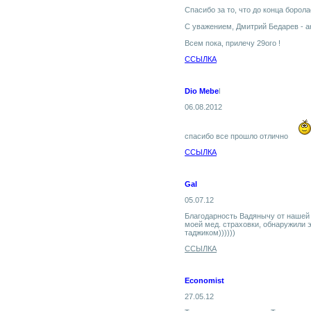
Спасибо за то, что до конца борола
С уважением, Дмитрий Бедарев - а
Всем пока, прилечу 29ого !
ССЫЛКА
Dio Mebe
l
06.08.2012
спасибо все прошло отлично
ССЫЛКА
Gal
05.07.12
Благодарность Вадянычу от нашей к
моей мед. страховки, обнаружили э
таджиком))))))
ССЫЛКА
Economist
27.05.12