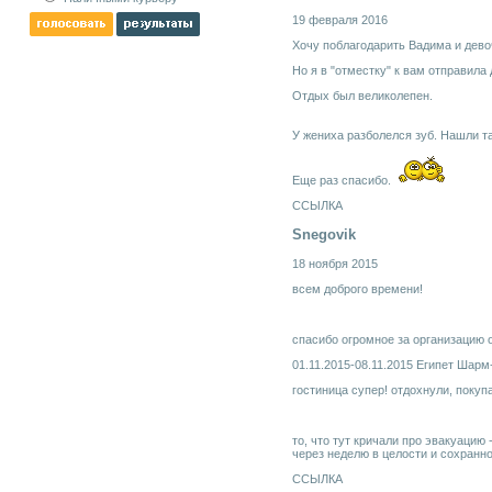
19 февраля 2016
Хочу поблагодарить Вадима и дево
Но я в "отместку" к вам отправила 
Отдых был великолепен.
У жениха разболелся зуб. Нашли т
Еще раз спасибо.
ССЫЛКА
Snegovik
18 ноября 2015
всем доброго времени!
спасибо огромное за организацию 
01.11.2015-08.11.2015 Египет Шар
гостиница супер! отдохнули, поку
то, что тут кричали про эвакуацию 
через неделю в целости и сохранно
ССЫЛКА