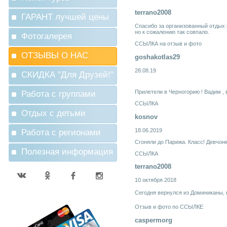
terrano2008
ГАРАНТ лучшей цены
Спасибо за организованный отдых 
но к сожалению так совпало.
Фотогалерея
ССЫЛКА на отзыв и фото
ОТЗЫВЫ О НАС
goshakotlas29
28.08.19
СКИДКА "Для Друзей!"
Прилетели в Черногорию ! Вадим ,
Работа с группами
ССЫЛКА
Отдых с детьми
kosnov
18.06.2019
Работа с регионами
Сгоняли до Парижа. Класс! Девчонк
Полезная информация
ССЫЛКА
terrano2008
10 октября 2018
Сегодня вернулся из Доминиканы, 
Отзыв и фото по
ССЫЛКЕ
caspermorg