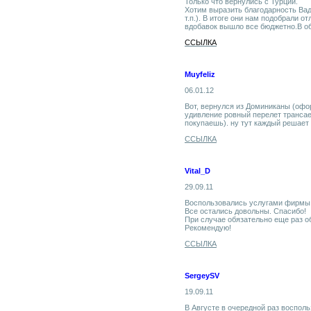
Только что вернулись с Турции.
Хотим выразить благодарность Вад
т.п.). В итоге они нам подобрали 
вдобавок вышло все бюджетно.В об
ССЫЛКА
Muyfeliz
06.01.12
Вот, вернулся из Доминиканы (офор
удивление ровный перелет трансае
покупаешь). ну тут каждый решает 
ССЫЛКА
Vital_D
29.09.11
Воспользовались услугами фирмы
Все остались довольны. Спасибо!
При случае обязательно еще раз о
Рекомендую!
ССЫЛКА
SergeySV
19.09.11
В Августе в очередной раз восполь